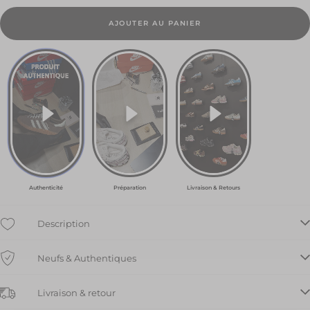
35 1/3
EU
AJOUTER AU PANIER
157.50
€
36 EU
130.50
€
36 2/3
EU
103.50
€
Authenticité
Préparation
Livraison & Retours
37 1/3
EU
135.00
Description
€
Neufs & Authentiques
38
EU
121.50
Livraison & retour
€