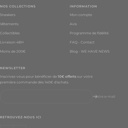
2/3
NOS COLLECTIONS
INFORMATION
EU
Sneakers
Mon compte
171.00
€
Vêtements
Avis
Collectibles
Programme de fidélité
45 1/3
EU
Livraison 48H
FAQ - Contact
166.50
€
Moins de 200€
Blog - WE HAVE NEWS
46 EU
166.50
NEWSLETTER
€
Inscrivez-vous pour bénéficier de
10€ offerts
sur votre
première commande dès 140€ d'achats.
46
2/3
EU
Votre e-mail
175.50
€
RETROUVEZ-NOUS ICI
47 1/3
EU