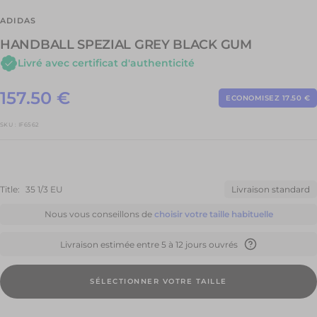
ADIDAS
HANDBALL SPEZIAL GREY BLACK GUM
Livré avec certificat d'authenticité
Prix
157.50 €
ECONOMISEZ 17.50 €
Prix
normal
de
SKU :
IF6562
vente
Title:
35 1/3 EU
Livraison standard
Nous vous conseillons de
choisir votre taille habituelle
Livraison estimée entre 5 à 12 jours ouvrés
SÉLECTIONNER VOTRE TAILLE