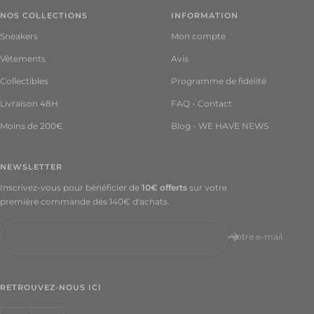
45.5
NOS COLLECTIONS
INFORMATION
EU
Sneakers
Mon compte
220.50
€
Vêtements
Avis
Collectibles
Programme de fidélité
46 EU
166.50
Livraison 48H
FAQ - Contact
€
Moins de 200€
Blog - WE HAVE NEWS
47 EU
265.50
€
NEWSLETTER
Inscrivez-vous pour bénéficier de
10€ offerts
sur votre
47.5
première commande dès 140€ d'achats.
EU
157.50
€
Votre e-mail
48.5
EU
RETROUVEZ-NOUS ICI
202.50
€