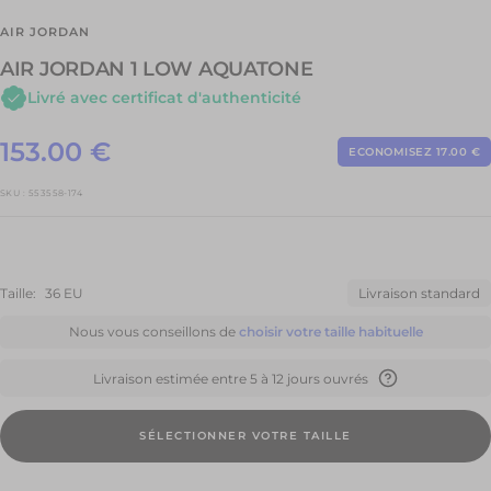
AIR JORDAN
AIR JORDAN 1 LOW AQUATONE
Livré avec certificat d'authenticité
Prix
153.00 €
ECONOMISEZ 17.00 €
Prix
normal
de
SKU :
553558-174
vente
Taille:
36 EU
Livraison standard
Nous vous conseillons de
choisir votre taille habituelle
Livraison estimée entre 5 à 12 jours ouvrés
SÉLECTIONNER VOTRE TAILLE