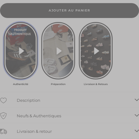
36 EU
153.00
AJOUTER AU PANIER
€
36.5
EU
139.50
€
37.5
EU
130.50
€
Authenticité
Préparation
Livraison & Retours
38
EU
171.00
Description
€
Neufs & Authentiques
38.5
EU
144.00
Livraison & retour
€