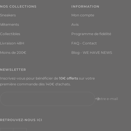
166.50
NOS COLLECTIONS
INFORMATION
€
Sneakers
Mon compte
45.5
Vêtements
Avis
EU
Collectibles
Programme de fidélité
202.50
€
Livraison 48H
FAQ - Contact
46 EU
Moins de 200€
Blog - WE HAVE NEWS
261.00
€
NEWSLETTER
47 EU
Inscrivez-vous pour bénéficier de
10€ offerts
sur votre
247.50
première commande dès 140€ d'achats.
€
47.5
Votre e-mail
EU
247.50
€
RETROUVEZ-NOUS ICI