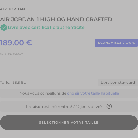
AIR JORDAN
AIR JORDAN 1 HIGH OG HAND CRAFTED
Livré avec certificat d'authenticité
Prix
189.00 €
ECONOMISEZ 21.00 €
Prix
normal
de
SKU :
DH3097-001
vente
Taille:
35.5 EU
Livraison standard
Nous vous conseillons de
choisir votre taille habituelle
Livraison estimée entre 5 à 12 jours ouvrés
SÉLECTIONNER VOTRE TAILLE