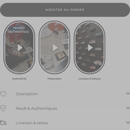
35.5
EU
AJOUTER AU PANIER
189.00
€
36 EU
274.50
€
36.5
EU
400.50
€
Authenticité
Préparation
Livraison & Retours
37.5
EU
310.50
Description
€
Neufs & Authentiques
38 EU
495.00
€
Livraison & retour