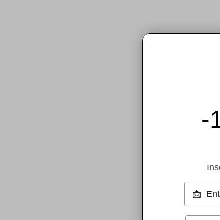
-
Ins
Votre Em
Phone V