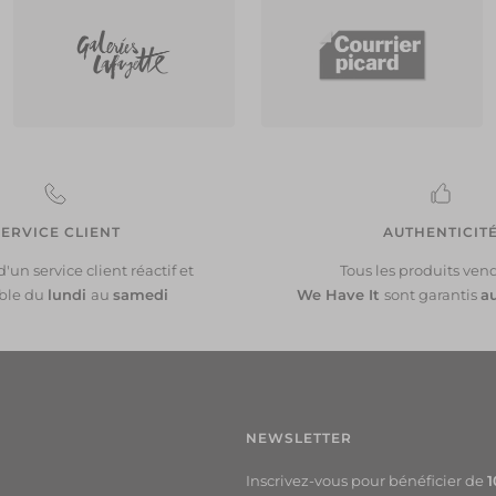
€
47.
EU
702.
€
ERVICE CLIENT
AUTHENTICIT
'un service client réactif et
Tous les produits ven
ble du
lundi
au
samedi
We Have It
sont garantis
a
NEWSLETTER
Inscrivez-vous pour bénéficier de
1