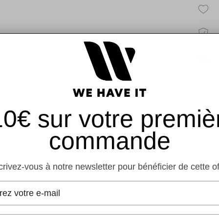
891.0
€
41.5
EU
477.
€
42 
454.
€
10€ sur votre premiè
42.
commande
EU
454.
€
crivez-vous à notre newsletter pour bénéficier de cette o
43 E
ail
396.
€
IP
44