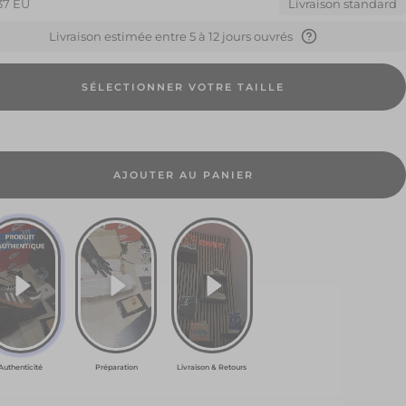
37 EU
Livraison standard
Livraison estimée entre 5 à 12 jours ouvrés
SÉLECTIONNER VOTRE TAILLE
U
50
AJOUTER AU PANIER
EU
00
0
Authenticité
Préparation
Livraison & Retours
5