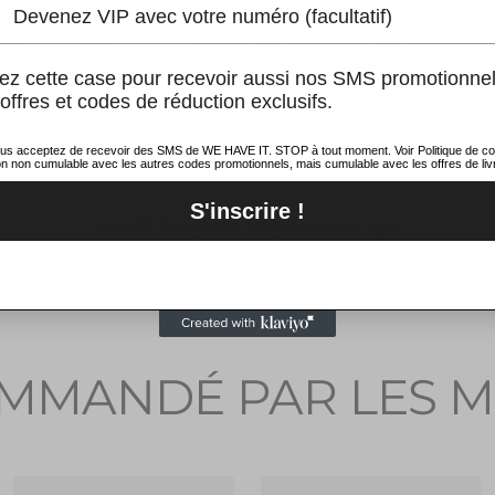
+1500
EU
387.
€
on
z cette case pour recevoir aussi nos SMS promotionne
offres et codes de réduction exclusifs.
44.
EU
ous acceptez de recevoir des SMS de WE HAVE IT. STOP à tout moment. Voir Politique de conf
850.
 non cumulable avec les autres codes promotionnels, mais cumulable avec les offres de liv
€
S'inscrire !
WE HAVE FAMILY ❤️
45 
688.
Non, merci
e It rassemble une communauté passionnée de 
€
x. Suivez-nous pour ne rien manquer de notre actua
45.
EU
693.
MMANDÉ PAR LES M
€
46.
EU
787.