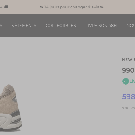
🔁 14 jours pour changer d'avis 🔁
S
VÊTEMENTS
COLLECTIBLES
LIVRAISON 48H
NOU
NEW 
990
Li
Pri
598
de
SKU :
M9
ven