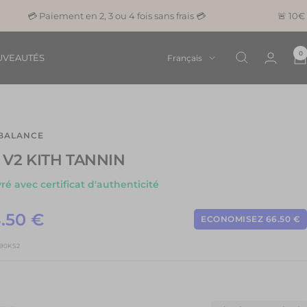
💳 Paiement en 2, 3 ou 4 fois sans frais 💳
🚨 10€ Offert
0
Langue
VEAUTÉS
Français
BALANCE
 V2 KITH TANNIN
vré avec certificat d'authenticité
x
.50 €
ECONOMISEZ 66.50 €
Prix
normal
90KS2
te