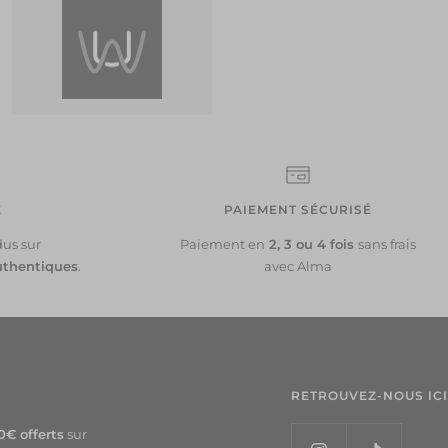
5
00
É
PAIEMENT SÉCURISÉ
dus sur
Paiement en
2, 3 ou 4 fois
sans frais
uthentiques
.
avec Alma
RETROUVEZ-NOUS ICI
0€ offerts
sur