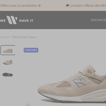
Passer
 avec la newsletter 🚨
🚚 Livraison offerte dès 180€ 🚚
au
contenu
We
SNEAKER
Have
It
Accueil
990 V2 Kith Tannin
PROMO