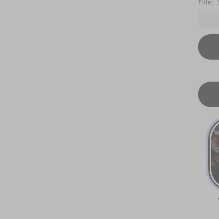
Title:
37 E
598.
€
38 
970.
€
38.5
EU
711.0
€
40.
EU