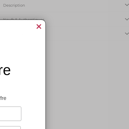
0
Description
Neufs & Authentiques
Livraison & retour
00
EU
50
re
5
50
ffre
U
00