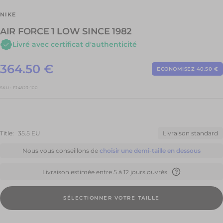
NIKE
AIR FORCE 1 LOW SINCE 1982
Livré avec certificat d'authenticité
Prix
364.50 €
ECONOMISEZ 40.50 €
Prix
normal
de
SKU :
FJ4823-100
vente
Title:
35.5 EU
Livraison standard
Nous vous conseillons de
choisir une demi-taille en dessous
Livraison estimée entre 5 à 12 jours ouvrés
SÉLECTIONNER VOTRE TAILLE