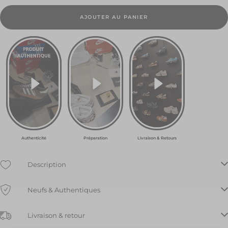
35.5
EU
AJOUTER AU PANIER
364.50
€
36 EU
193.50
€
36.5
EU
148.50
€
Authenticité
Préparation
Livraison & Retours
37.5
EU
252.00
Description
€
Neufs & Authentiques
38 EU
252.00
€
Livraison & retour