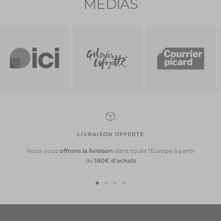
MÉDIAS
42 EU
1,048.50
€
42.5
EU
243.00
€
43 EU
166.50
€
LIVRAISON OFFERTE
Nous vous
offrons la livraison
dans toute l'Europe
à partir
de
180€ d'achats
Aller
Aller
Aller
Aller
au
au
au
au
slide
slide
slide
slide
1
2
3
4