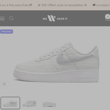
Passer
4 fois sans frais 💳
🚨 10€ Offert avec la newsletter 🚨
🚚 Livraison of
au
contenu
0
We
Navigation
Have
It
PROMO
Zoom